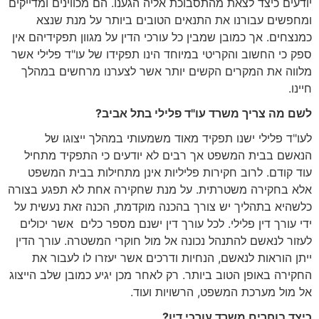
יודעים כיצד לצאת מהתסבוכת אליה הגענו. הם מכווינים ומדייקים
ומחפשים עבורנו את התנאים הטובים ביותר על מנת שנצא
כמנצחים. אך כמובן שמבין כל עורכי הדין על מגוון תפקידיהם אין
ספק כי החשוב והקריטי במיוחד הינו תפקידו של עו"ד פלילי אשר
מלווה את המקרים הקשים יותר אשר לצערנו מרחשים במהלך
חיינו.
לשם מה צריך משרד עו"ד פלילי בתל אביב?
לעו"ד פלילי ישנו תפקיד מאוד משמעותי במהלך ייצוגו של
הנאשם בבית המשפט אך רבים לא יודעים כי התפקיד מתחיל
עוד קודם. לרוב חקירות פליליות אינן מתחילות בבית המשפט
אלא בחקירה משטרתית. על מנת שחקירה אחת לא תפגע בצורה
כלשהיא בתהליך יש צורך בהכנה מוקדמת, הכנה זאת נעשית על
ידי עורך דין פלילי. לכל עורך דין ישנם מספר כלים אשר יכולים
לעזור לנאשם להתנהל נכונה אל מול חוקרי המשטרה. עורך הדין
ייתן הוראות לנאשם, הנחיות ודרכים אשר יעזרו לו לעבור את
החקירה באופן הטוב ביותר. רק לאחר מכן יגיע כמובן שלב הייצוג
אל מול מערכת המשפט, הרשויות ועוד.
כיצד בוחרים משרד עורכי דין?